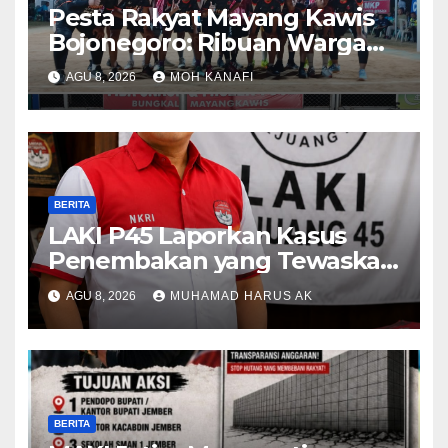
​Pesta Rakyat Mayang Kawis
Bojonegoro: Ribuan Warga
Tumplek Blek Saksikan Final
AGU 8, 2026
MOH KANAFI
Voli, Kades 3 Periode Dipuji
Setinggi Langit
BERITA
LAKI P45 Laporkan Kasus
Penembakan yang Tewaskan
Terduga Pencuri Durian oleh
AGU 8, 2026
MUHAMAD HARUS AK
Oknum Pegawai Lapas
Lubuklinggau
BERITA