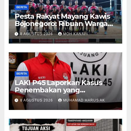
BERITA
​Pesta Rakyat Mayang Kawis
Bojonegoro: Ribuan Warga
Tumplek Blek Saksikan Final
8 AGUSTUS 2026
MOH KANAFI
Voli, Kades 3 Periode Dipuji
Setinggi Langit
BERITA
LAKI P45 Laporkan Kasus
Penembakan yang
Tewaskan Terduga Pencuri
8 AGUSTUS 2026
MUHAMAD HARUS AK
Durian oleh Oknum Pegawai
Lapas Lubuklinggau