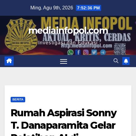
Skip
Ming. Agu 9th, 2026
7:52:38 PM
to
content
mediainfopol.com
Investigasi dan Edukasi
BERITA
Rumah Aspirasi Sonny
T. Danaparamita Gelar