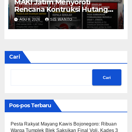
MAKI Jatim Menyoroti
Rencana Kontruksi Hutang
785 Milyar Menjadi Alaram
AGU 8, 2026
SIS WANTO
Lemahnya Konsep
Pembangunan
Cari
Cari
Pos-pos Terbaru
​Pesta Rakyat Mayang Kawis Bojonegoro: Ribuan
Warga Tumplek Blek Saksikan Final Voli, Kades 3