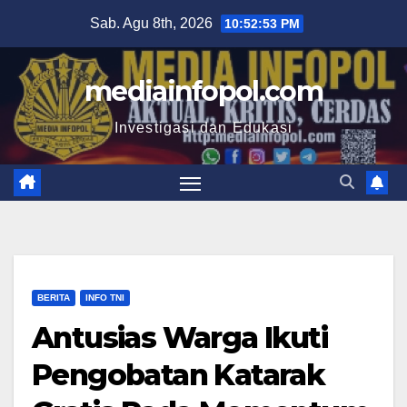
Skip
Sab. Agu 8th, 2026
10:52:54 PM
to
content
mediainfopol.com
Investigasi dan Edukasi
BERITA
INFO TNI
Antusias Warga Ikuti
Pengobatan Katarak