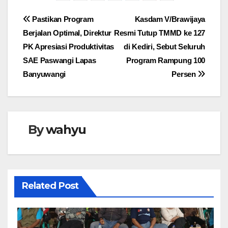
Navigasi
Pastikan Program
Kasdam V/Brawijaya
Berjalan Optimal, Direktur
Resmi Tutup TMMD ke 127
pos
PK Apresiasi Produktivitas
di Kediri, Sebut Seluruh
SAE Paswangi Lapas
Program Rampung 100
Banyuwangi
Persen
By
wahyu
Related Post