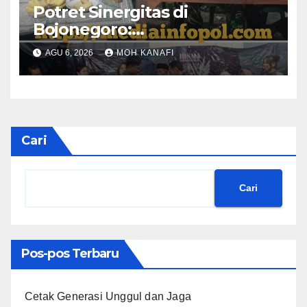
​Potret Sinergitas di
Bojonegoro:
Bhabinkamtibmas dan
AGU 6, 2026
MOH KANAFI
Babinsa Hadir Lecehkan
Sekat, Amankan Pesta Warga
Cari
Cari
Pos-pos Terbaru
Cetak Generasi Unggul dan Jaga