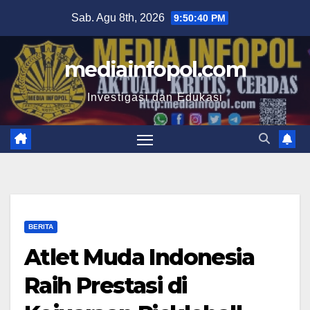
Skip
Sab. Agu 8th, 2026
9:50:41 PM
to
content
mediainfopol.com
Investigasi dan Edukasi
BERITA
Atlet Muda Indonesia
Raih Prestasi di