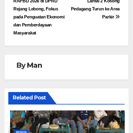
RAPBD 2026 di DPRD
Lantai 2 Kosong
pos
Rejang Lebong, Fokus
Pedagang Turun ke Area
pada Penguatan Ekonomi
Parkir
dan Pemberdayaan
Masyarakat
By
Man
Related Post
BERITA