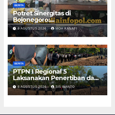
BERITA
​Potret Sinergitas di
Bojonegoro:
Bhabinkamtibmas dan
6 AGUSTUS 2026
MOH KANAFI
Babinsa Hadir Lecehkan
Sekat, Amankan Pesta
Warga
BERITA
PTPN I Regional 5
Laksanakan Penertiban dan
Pengamanan Aset
6 AGUSTUS 2026
SIS WANTO
Perusahaan di Kebun
Mumbul dan Kebun
Glantangan