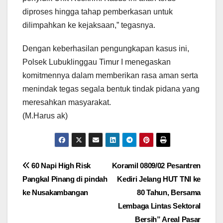
diproses hingga tahap pemberkasan untuk
dilimpahkan ke kejaksaan,” tegasnya.
Dengan keberhasilan pengungkapan kasus ini,
Polsek Lubuklinggau Timur I menegaskan
komitmennya dalam memberikan rasa aman serta
menindak tegas segala bentuk tindak pidana yang
meresahkan masyarakat.
(M.Harus ak)
Navigasi
60 Napi High Risk
Koramil 0809/02 Pesantren
Pangkal Pinang di pindah
Kediri Jelang HUT TNI ke
pos
ke Nusakambangan
80 Tahun, Bersama
Lembaga Lintas Sektoral
Bersih” Areal Pasar