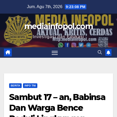
Skip
Jum. Agu 7th, 2026
9:23:09 PM
to
content
mediainfopol.com
Investigasi dan Edukasi
BERITA
INFO TNI
Sambut 17 – an, Babinsa
Dan Warga Bence