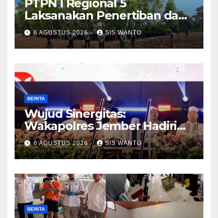
PTPN I Regional 5
Laksanakan Penertiban dan
Pengamanan Aset
6 AGUSTUS 2026
SIS WANTO
Perusahaan di Kebun
Mumbul dan Kebun
Glantangan
BERITA
Wujud Sinergitas:
Wakapolres Jember Hadiri
Sholawat & Doa Sambut HUT
6 AGUSTUS 2026
SIS WANTO
RI ke-81
BERITA