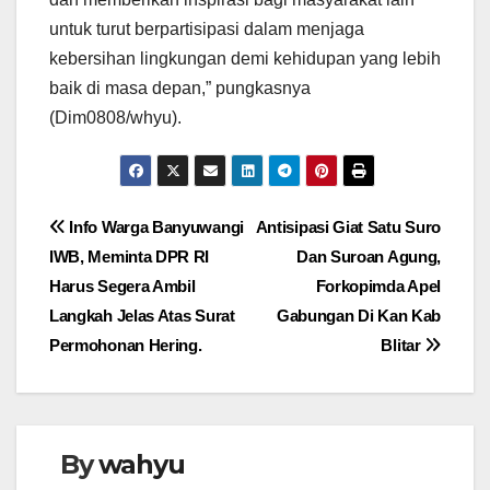
untuk turut berpartisipasi dalam menjaga
kebersihan lingkungan demi kehidupan yang lebih
baik di masa depan,” pungkasnya
(Dim0808/whyu).
Navigasi
Info Warga Banyuwangi
Antisipasi Giat Satu Suro
IWB, Meminta DPR RI
Dan Suroan Agung,
pos
Harus Segera Ambil
Forkopimda Apel
Langkah Jelas Atas Surat
Gabungan Di Kan Kab
Permohonan Hering.
Blitar
By
wahyu