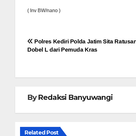
( Inv BW/nano )
Navigasi
Polres Kediri Polda Jatim Sita Ratusan
Dobel L dari Pemuda Kras
pos
By
Redaksi Banyuwangi
Related Post