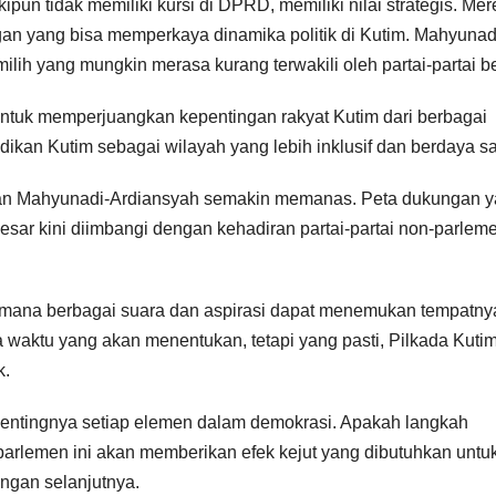
ipun tidak memiliki kursi di DPRD, memiliki nilai strategis. Me
gan yang bisa memperkaya dinamika politik di Kutim. Mahyunad
lih yang mungkin merasa kurang terwakili oleh partai-partai be
untuk memperjuangkan kepentingan rakyat Kutim dari berbagai
ikan Kutim sebagai wilayah yang lebih inklusif dan berdaya sa
 dan Mahyunadi-Ardiansyah semakin memanas. Peta dukungan 
 besar kini diimbangi dengan kehadiran partai-partai non-parlem
di mana berbagai suara dan aspirasi dapat menemukan tempatny
 waktu yang akan menentukan, tetapi yang pasti, Pilkada Kutim
k.
entingnya setiap elemen dalam demokrasi. Apakah langkah
arlemen ini akan memberikan efek kejut yang dibutuhkan untu
ngan selanjutnya.