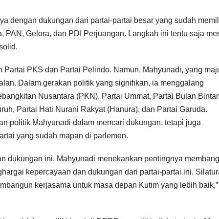
 dengan dukungan dari partai-partai besar yang sudah memil
a, PAN, Gelora, dan PDI Perjuangan. Langkah ini tentu saja me
olid.
h Partai PKS dan Partai Pelindo. Namun, Mahyunadi, yang maj
alan. Dalam gerakan politik yang signifikan, ia menggalang
Kebangkitan Nusantara (PKN), Partai Ummat, Partai Bulan Binta
Buruh, Partai Hati Nurani Rakyat (Hanura), dan Partai Garuda.
an politik Mahyunadi dalam mencari dukungan, tetapi juga
partai yang sudah mapan di parlemen.
an dukungan ini, Mahyunadi menekankan pentingnya memban
ghargai kepercayaan dan dukungan dari partai-partai ini. Silatu
g membangun kerjasama untuk masa depan Kutim yang lebih baik,”