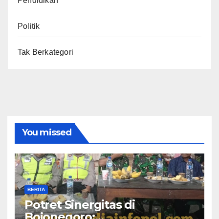
Pendidikan
Politik
Tak Berkategori
You missed
BERITA
​Potret Sinergitas di
Bojonegoro: