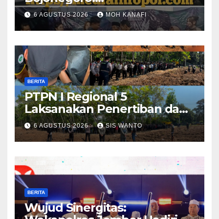
Bhabinkamtibmas dan
6 AGUSTUS 2026
MOH KANAFI
Babinsa Hadir Lecehkan
Sekat, Amankan Pesta
Warga
BERITA
PTPN I Regional 5
Laksanakan Penertiban dan
Pengamanan Aset
6 AGUSTUS 2026
SIS WANTO
Perusahaan di Kebun
Mumbul dan Kebun
Glantangan
BERITA
Wujud Sinergitas: