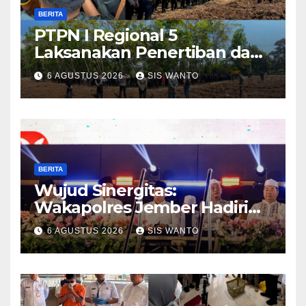
BERITA
PTPN I Regional 5
Laksanakan Penertiban dan
Pengamanan Aset
6 AGUSTUS 2026
SIS WANTO
Perusahaan di Kebun
Mumbul dan Kebun
Glantangan
BERITA
Wujud Sinergitas:
Wakapolres Jember Hadiri
Sholawat & Doa Sambut HUT
6 AGUSTUS 2026
SIS WANTO
RI ke-81