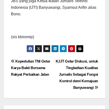
JBS yang juga Ketua Ikatan Jurnalis Televisi
Indonesia (IJTI) Banyuwangi, Syamsul Arifin alias
Bono.
(sis kbiromip)
Navigasi
Kepedulian TNI Gelar
KJJT Gelar Diskusi, untuk
Karya Bakti Bersama
Tingkatkan Kualitas
pos
Rakyat Perbaikan Jalan
Jurnalis Sebagai Fungsi
Kontrol demi Kemajuan
Banyuwangi