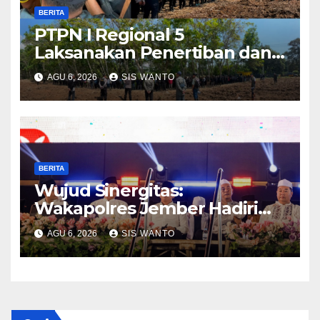
BERITA
PTPN I Regional 5
Laksanakan Penertiban dan
Pengamanan Aset
AGU 6, 2026
SIS WANTO
Perusahaan di Kebun
Mumbul dan Kebun
Glantangan
BERITA
Wujud Sinergitas:
Wakapolres Jember Hadiri
Sholawat & Doa Sambut HUT
AGU 6, 2026
SIS WANTO
RI ke-81