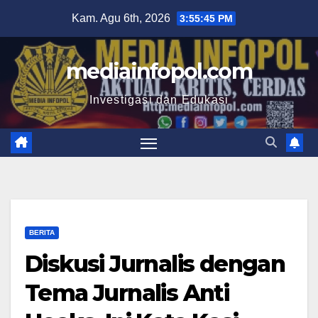
Skip
Kam. Agu 6th, 2026
3:55:46 PM
to
content
mediainfopol.com
Investigasi dan Edukasi
BERITA
Diskusi Jurnalis dengan
Tema Jurnalis Anti