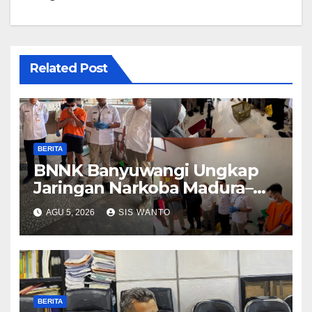
Related Post
BERITA
BNNK Banyuwangi Ungkap
Jaringan Narkoba Madura–
Bali
AGU 5, 2026
SIS WANTO
BERITA