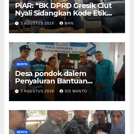
PiAR: “BK DPRD Gresik Ciut
Nyali Sidangkan Kode Etik
Ketua DPRD”
5 AGUSTUS 2026
MAN
BERITA
Desa pondok dalem
Penyaluran Bantuan
Langsung Tunai (BLT) Di
5 AGUSTUS 2026
SIS WANTO
Desa Pondokdalem
Kecamatan Semboro: sangat
Meringankan Beban Warga
BERITA