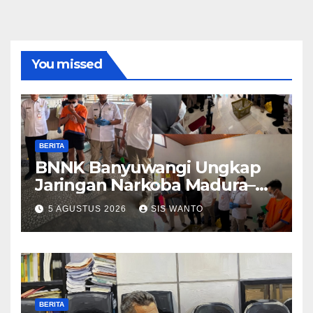
You missed
BERITA
BNNK Banyuwangi Ungkap
Jaringan Narkoba Madura–
Bali
5 AGUSTUS 2026
SIS WANTO
BERITA