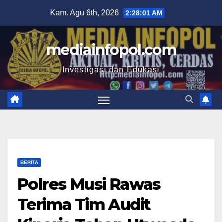
Skip
Kam. Agu 6th, 2026
2:28:02 AM
to
content
mediainfopol.com
Investigasi dan Edukasi
BERITA
Polres Musi Rawas
Terima Tim Audit