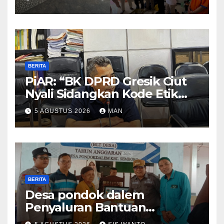
BERITA
PiAR: “BK DPRD Gresik Ciut
Nyali Sidangkan Kode Etik
Ketua DPRD”
5 AGUSTUS 2026
MAN
BERITA
Desa pondok dalem
Penyaluran Bantuan
Langsung Tunai (BLT) Di