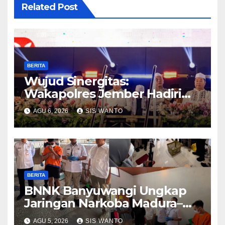
Related Post
BERITA
Wujud Sinergitas:
Wakapolres Jember Hadiri
Sholawat & Doa Sambut HUT
AGU 6, 2026
SIS WANTO
RI ke-81
BERITA
BNNK Banyuwangi Ungkap
Jaringan Narkoba Madura–
Bali
AGU 5, 2026
SIS WANTO