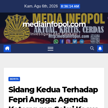
Skip
Kam. Agu 6th, 2026
8:36:15 AM
to
content
mediainfopol.com
Investigasi dan Edukasi
BERITA
Sidang Kedua Terhadap
Fepri Angga: Agenda