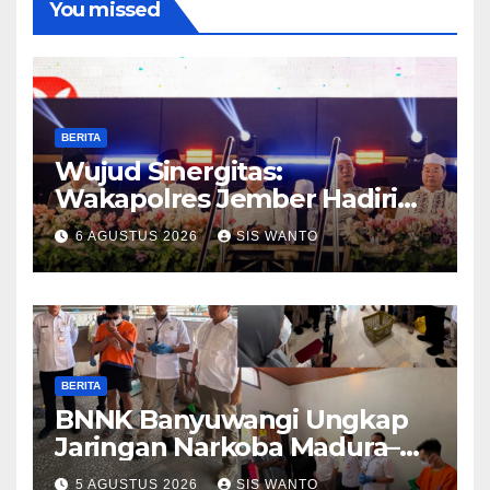
You missed
BERITA
Wujud Sinergitas:
Wakapolres Jember Hadiri
Sholawat & Doa Sambut HUT
6 AGUSTUS 2026
SIS WANTO
RI ke-81
BERITA
BNNK Banyuwangi Ungkap
Jaringan Narkoba Madura–
Bali
5 AGUSTUS 2026
SIS WANTO