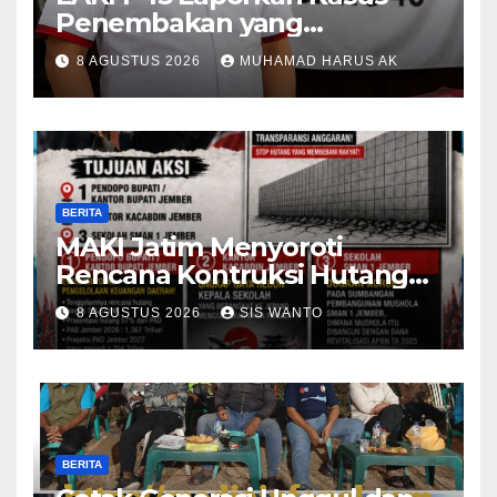
Penembakan yang
Tewaskan Terduga Pencuri
8 AGUSTUS 2026
MUHAMAD HARUS AK
Durian oleh Oknum Pegawai
Lapas Lubuklinggau
BERITA
MAKI Jatim Menyoroti
Rencana Kontruksi Hutang
785 Milyar Menjadi Alaram
8 AGUSTUS 2026
SIS WANTO
Lemahnya Konsep
Pembangunan
BERITA