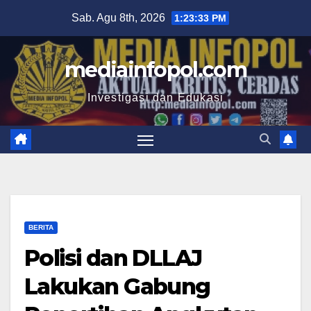
Skip
Sab. Agu 8th, 2026
1:23:34 PM
to
content
mediainfopol.com
Investigasi dan Edukasi
BERITA
Polisi dan DLLAJ
Lakukan Gabung