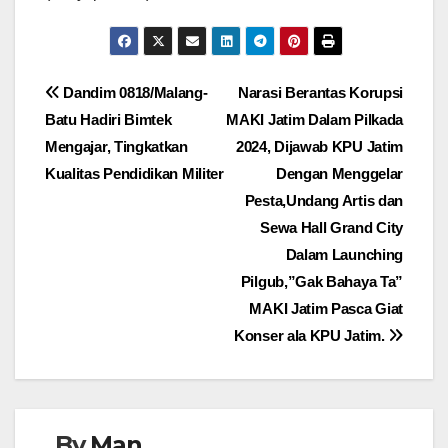
Navigasi
Dandim 0818/Malang-
Narasi Berantas Korupsi
Batu Hadiri Bimtek
MAKI Jatim Dalam Pilkada
pos
Mengajar, Tingkatkan
2024, Dijawab KPU Jatim
Kualitas Pendidikan Militer
Dengan Menggelar
Pesta,Undang Artis dan
Sewa Hall Grand City
Dalam Launching
Pilgub,”Gak Bahaya Ta”
MAKI Jatim Pasca Giat
Konser ala KPU Jatim.
By
Man