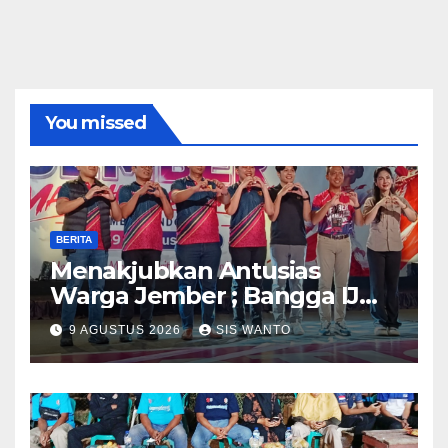
You missed
BERITA
Menakjubkan Antusias
Warga Jember ; Bangga IJMC
Sangat Luar Biasa
9 AGUSTUS 2026
SIS WANTO