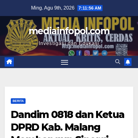
Skip
Ming. Agu 9th, 2026
7:11:57 AM
to
content
mediainfopol.com
Investigasi dan Edukasi
BERITA
Dandim 0818 dan Ketua
DPRD Kab. Malang