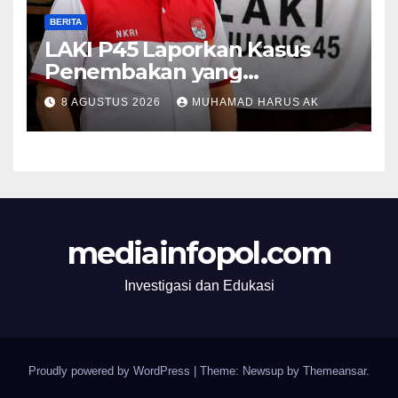
BERITA
LAKI P45 Laporkan Kasus
Penembakan yang
Tewaskan Terduga Pencuri
8 AGUSTUS 2026
MUHAMAD HARUS AK
Durian oleh Oknum Pegawai
Lapas Lubuklinggau
mediainfopol.com
Investigasi dan Edukasi
Proudly powered by WordPress
|
Theme: Newsup by
Themeansar
.