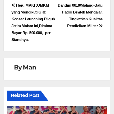
Navigasi
Heru MAKI :UMKM
Dandim 0818/Malang-Batu
yang Mengikuti Giat
Hadiri Bimtek Mengajar,
pos
Konser Launching Pilgub
Tingkatkan Kualitas
Jatim Malam ini,Diminta
Pendidikan Militer
Bayar Rp. 500.000,- per
Standnya.
By
Man
Related Post