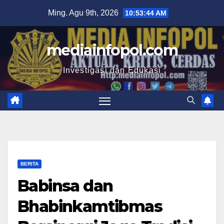
Skip
Ming. Agu 9th, 2026
10:53:45 AM
to
content
mediainfopol.com
Investigasi dan Edukasi
BERITA
Babinsa dan
Bhabinkamtibmas