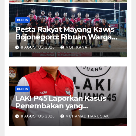
BERITA
​Pesta Rakyat Mayang Kawis
Bojonegoro: Ribuan Warga
Tumplek Blek Saksikan Final
8 AGUSTUS 2026
MOH KANAFI
Voli, Kades 3 Periode Dipuji
Setinggi Langit
BERITA
LAKI P45 Laporkan Kasus
Penembakan yang
Tewaskan Terduga Pencuri
8 AGUSTUS 2026
MUHAMAD HARUS AK
Durian oleh Oknum Pegawai
Lapas Lubuklinggau