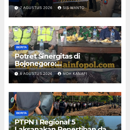
Titik Rawan Kecelakaan
7 AGUSTUS 2026
SIS WANTO
BERITA
​Potret Sinergitas di
Bojonegoro:
Bhabinkamtibmas dan
6 AGUSTUS 2026
MOH KANAFI
Babinsa Hadir Lecehkan
Sekat, Amankan Pesta
Warga
BERITA
PTPN I Regional 5
Laksanakan Penertiban dan