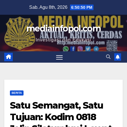
Skip
Sab. Agu 8th, 2026
6:50:51 PM
to
content
mediainfopol.com
Investigasi dan Edukasi
BERITA
Satu Semangat, Satu
Tujuan: Kodim 0818