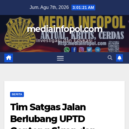
Skip
Jum. Agu 7th, 2026
3:01:22 AM
to
content
mediainfopol.com
Investigasi dan Edukasi
BERITA
Tim Satgas Jalan
Berlubang UPTD