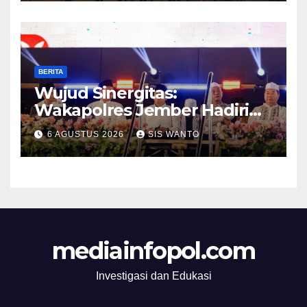
Mumbul dan Kebun
Glantangan
BERITA
Wujud Sinergitas:
Wakapolres Jember Hadiri
Sholawat & Doa Sambut HUT
6 AGUSTUS 2026
SIS WANTO
RI ke-81
mediainfopol.com
Investigasi dan Edukasi