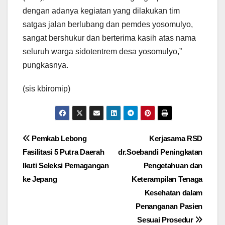
dengan adanya kegiatan yang dilakukan tim
satgas jalan berlubang dan pemdes yosomulyo,
sangat bershukur dan berterima kasih atas nama
seluruh warga sidotentrem desa yosomulyo,”
pungkasnya.
(sis kbiromip)
Navigasi
Pemkab Lebong
Kerjasama RSD
Fasilitasi 5 Putra Daerah
dr.Soebandi Peningkatan
pos
Ikuti Seleksi Pemagangan
Pengetahuan dan
ke Jepang
Keterampilan Tenaga
Kesehatan dalam
Penanganan Pasien
Sesuai Prosedur