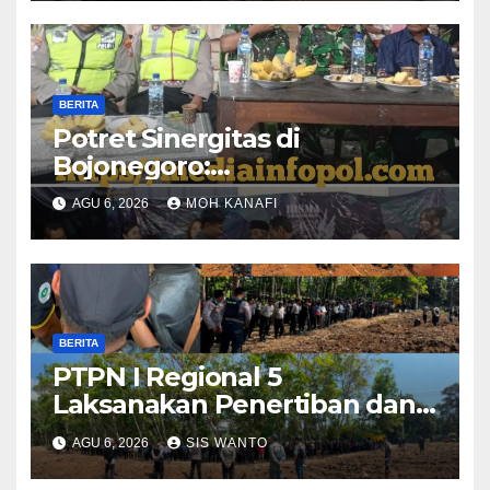
BERITA
​Potret Sinergitas di
Bojonegoro:
Bhabinkamtibmas dan
AGU 6, 2026
MOH KANAFI
Babinsa Hadir Lecehkan
Sekat, Amankan Pesta Warga
BERITA
PTPN I Regional 5
Laksanakan Penertiban dan
Pengamanan Aset
AGU 6, 2026
SIS WANTO
Perusahaan di Kebun
Mumbul dan Kebun