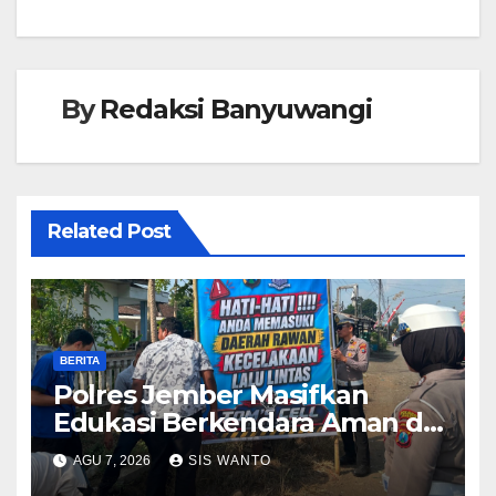
By
Redaksi Banyuwangi
Related Post
BERITA
Polres Jember Masifkan
Edukasi Berkendara Aman di
Titik Rawan Kecelakaan
AGU 7, 2026
SIS WANTO