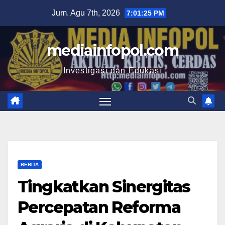
Skip
Jum. Agu 7th, 2026
7:01:26 PM
to
content
mediainfopol.com
Investigasi dan Edukasi
BERITA
Tingkatkan Sinergitas
Percepatan Reforma