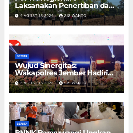
Laksanakan Penertiban dan
Pengamanan Aset
6 AGUSTUS 2026
SIS WANTO
Perusahaan di Kebun
Mumbul dan Kebun
Glantangan
BERITA
Wujud Sinergitas:
Wakapolres Jember Hadiri
Sholawat & Doa Sambut HUT
6 AGUSTUS 2026
SIS WANTO
RI ke-81
BERITA
BNNK Banyuwangi Ungkap