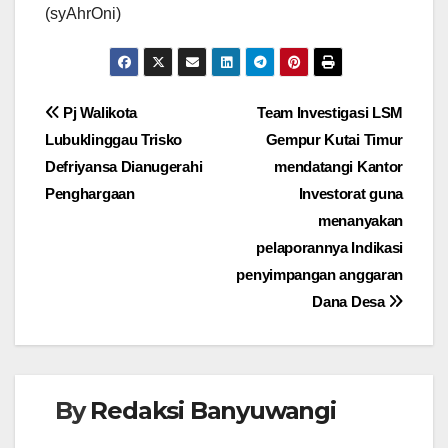
(syAhrOni)
Navigasi
Pj Walikota
Team Investigasi LSM
Lubuklinggau Trisko
Gempur Kutai Timur
pos
Defriyansa Dianugerahi
mendatangi Kantor
Penghargaan
Investorat guna
menanyakan
pelaporannya Indikasi
penyimpangan anggaran
Dana Desa
By
Redaksi Banyuwangi