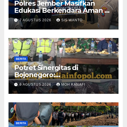
Polres Jember Masifkan
Edukasi Berkendara Aman di
Titik Rawan Kecelakaan
7 AGUSTUS 2026
SIS WANTO
BERITA
​Potret Sinergitas di
Bojonegoro:
Bhabinkamtibmas dan
6 AGUSTUS 2026
MOH KANAFI
Babinsa Hadir Lecehkan
Sekat, Amankan Pesta
Warga
BERITA