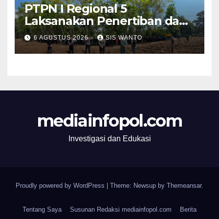
PTPN I Regional 5
Laksanakan Penertiban dan
Pengamanan Aset
6 AGUSTUS 2026
SIS WANTO
Perusahaan di Kebun
Mumbul dan Kebun
Glantangan
mediainfopol.com
Investigasi dan Edukasi
Proudly powered by WordPress
|
Theme: Newsup by
Themeansar
.
Tentang Saya
Susunan Redaksi mediainfopol.com
Berita