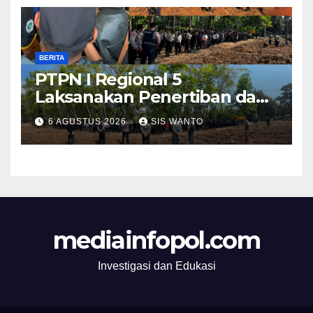
Warga
BERITA
PTPN I Regional 5
Laksanakan Penertiban dan
Pengamanan Aset
6 AGUSTUS 2026
SIS WANTO
Perusahaan di Kebun
Mumbul dan Kebun
Glantangan
mediainfopol.com
Investigasi dan Edukasi