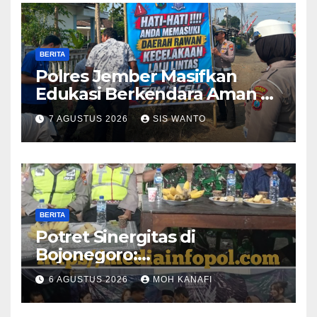
BERITA
Polres Jember Masifkan
Edukasi Berkendara Aman di
Titik Rawan Kecelakaan
7 AGUSTUS 2026
SIS WANTO
BERITA
​Potret Sinergitas di
Bojonegoro:
Bhabinkamtibmas dan
6 AGUSTUS 2026
MOH KANAFI
Babinsa Hadir Lecehkan
Sekat, Amankan Pesta