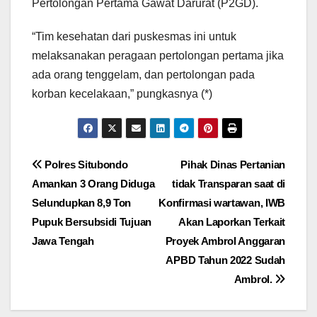
Pertolongan Pertama Gawat Darurat (P2GD).
“Tim kesehatan dari puskesmas ini untuk
melaksanakan peragaan pertolongan pertama jika
ada orang tenggelam, dan pertolongan pada
korban kecelakaan,” pungkasnya (*)
Navigasi
Polres Situbondo
Pihak Dinas Pertanian
Amankan 3 Orang Diduga
tidak Transparan saat di
pos
Selundupkan 8,9 Ton
Konfirmasi wartawan, IWB
Pupuk Bersubsidi Tujuan
Akan Laporkan Terkait
Jawa Tengah
Proyek Ambrol Anggaran
APBD Tahun 2022 Sudah
Ambrol.