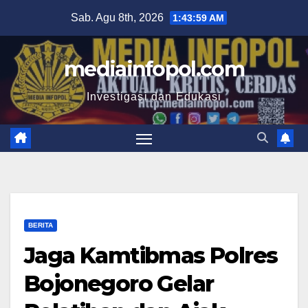
Skip
Sab. Agu 8th, 2026
1:44:00 AM
to
content
mediainfopol.com
Investigasi dan Edukasi
BERITA
Jaga Kamtibmas Polres
Bojonegoro Gelar