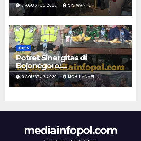
Titik Rawan Kecelakaan
7 AGUSTUS 2026
SIS WANTO
BERITA
​Potret Sinergitas di
Bojonegoro:
Bhabinkamtibmas dan
6 AGUSTUS 2026
MOH KANAFI
Babinsa Hadir Lecehkan
Sekat, Amankan Pesta
Warga
mediainfopol.com