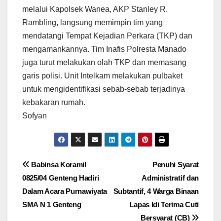
melalui Kapolsek Wanea, AKP Stanley R.
Rambling, langsung memimpin tim yang
mendatangi Tempat Kejadian Perkara (TKP) dan
mengamankannya. Tim Inafis Polresta Manado
juga turut melakukan olah TKP dan memasang
garis polisi. Unit Intelkam melakukan pulbaket
untuk mengidentifikasi sebab-sebab terjadinya
kebakaran rumah.
Sofyan
Navigasi
Babinsa Koramil
Penuhi Syarat
0825/04 Genteng Hadiri
Administratif dan
pos
Dalam Acara Purnawiyata
Subtantif, 4 Warga Binaan
SMA N 1 Genteng
Lapas Idi Terima Cuti
Bersyarat (CB)