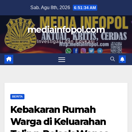
Skip
Sab. Agu 8th, 2026
6:51:35 AM
to
content
mediainfopol.com
Investigasi dan Edukasi
BERITA
Kebakaran Rumah
Warga di Keluarahan