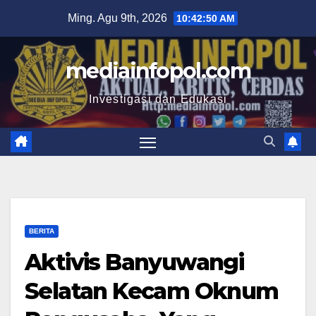
Skip
Ming. Agu 9th, 2026
10:42:51 AM
to
content
mediainfopol.com
Investigasi dan Edukasi
BERITA
Aktivis Banyuwangi
Selatan Kecam Oknum