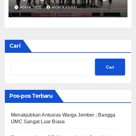
Tumplek Blek Saksikan Final
AGU 8, 2026
MOH KANAFI
Voli, Kades 3 Periode Dipuji
Setinggi Langit
Cari
Cari
Pos-pos Terbaru
Menakjubkan Antusias Warga Jember ; Bangga
IJMC Sangat Luar Biasa