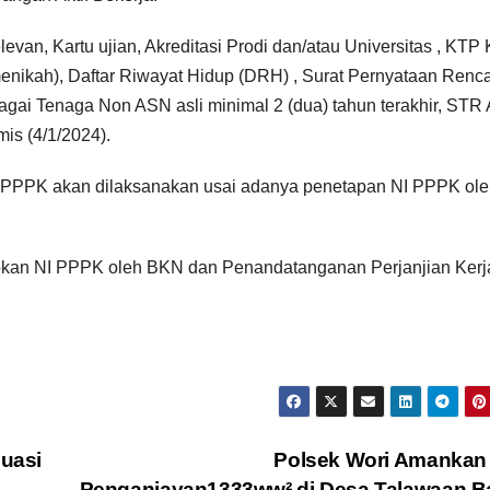
levan, Kartu ujian, Akreditasi Prodi dan/atau Universitas , KTP 
menikah), Daftar Riwayat Hidup (DRH) , Surat Pernyataan Renc
i Tenaga Non ASN asli minimal 2 (dua) tahun terakhir, STR 
is (4/1/2024).
 PPPK akan dilaksanakan usai adanya penetapan NI PPPK ol
apkan NI PPPK oleh BKN dan Penandatanganan Perjanjian Kerj
uasi
Polsek Wori Amankan
Penganiayan1333ww² di Desa Talawaan Ba