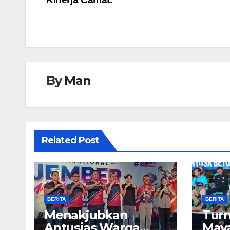
pos
By
Man
Related Post
BERITA
BERITA
Menakjubkan
Tur
Antusias Warga
May