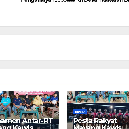
BERITA
namen Antar-RT
​Pesta Rakyat
ang Kawis
Mayang Kawis