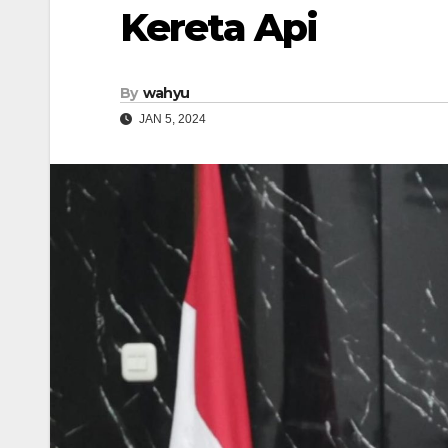
Kereta Api
By
wahyu
JAN 5, 2024