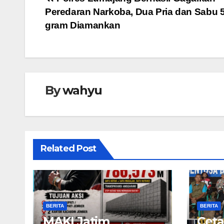
Navigasi
Peredaran Narkoba, Dua Pria dan Sabu 
pos
gram Diamankan
By
wahyu
Related Post
BERITA
BERITA
MAKI Jatim
Ceta