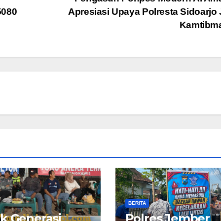
5080
Apresiasi Upaya Polresta Sidoarjo
Kamtibm
BERITA
k Generasi
Polres Jember