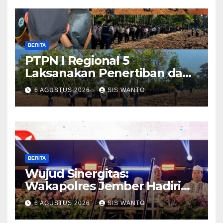
Warga
BERITA
PTPN I Regional 5
Laksanakan Penertiban dan
Pengamanan Aset
6 AGUSTUS 2026
SIS WANTO
Perusahaan di Kebun
Mumbul dan Kebun
Glantangan
BERITA
Wujud Sinergitas:
Wakapolres Jember Hadiri
Sholawat & Doa Sambut HUT
6 AGUSTUS 2026
SIS WANTO
RI ke-81