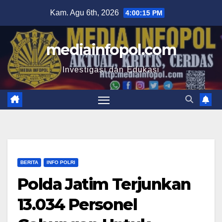
Skip
Kam. Agu 6th, 2026
4:00:16 PM
to
content
mediainfopol.com
Investigasi dan Edukasi
BERITA
INFO POLRI
Polda Jatim Terjunkan
13.034 Personel