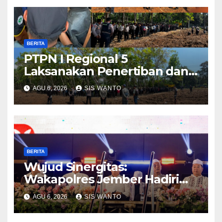
BERITA
PTPN I Regional 5
Laksanakan Penertiban dan
Pengamanan Aset
AGU 6, 2026
SIS WANTO
Perusahaan di Kebun
Mumbul dan Kebun
Glantangan
BERITA
Wujud Sinergitas:
Wakapolres Jember Hadiri
Sholawat & Doa Sambut HUT
AGU 6, 2026
SIS WANTO
RI ke-81