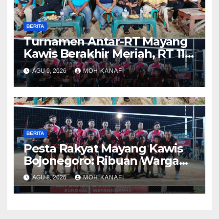
BERITA
Turnamen Antar-RT Mayang
Kawis Berakhir Meriah, RT 11
dan RT 05 Jadi Sorotan
AGU 9, 2026
MOH KANAFI
BERITA
​Pesta Rakyat Mayang Kawis
Bojonegoro: Ribuan Warga
Tumplek Blek Saksikan Final
AGU 8, 2026
MOH KANAFI
Voli, Kades 3 Periode Dipuji
Setinggi Langit