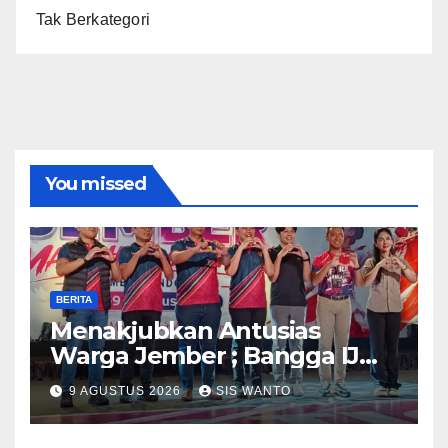
Tak Berkategori
You missed
BERITA
Menakjubkan Antusias
Warga Jember ; Bangga IJMC
Sangat Luar Biasa
9 AGUSTUS 2026
SIS WANTO