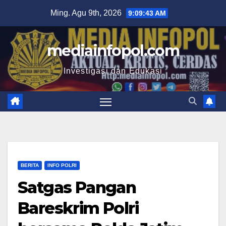
Skip
Ming. Agu 9th, 2026
9:09:44 AM
to
content
mediainfopol.com
Investigasi dan Edukasi
BERITA
INFO POLRI
Satgas Pangan
Bareskrim Polri