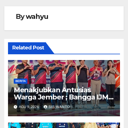
By
wahyu
Related Post
BERITA
Menakjubkan Antusias
Warga Jember ; Bangga IJMC
Sangat Luar Biasa
AGU 9, 2026
SIS WANTO