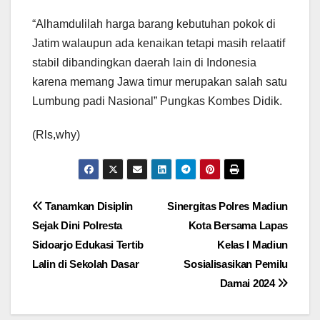
“Alhamdulilah harga barang kebutuhan pokok di
Jatim walaupun ada kenaikan tetapi masih relaatif
stabil dibandingkan daerah lain di Indonesia
karena memang Jawa timur merupakan salah satu
Lumbung padi Nasional” Pungkas Kombes Didik.
(Rls,why)
Navigasi
Tanamkan Disiplin
Sinergitas Polres Madiun
Sejak Dini Polresta
Kota Bersama Lapas
pos
Sidoarjo Edukasi Tertib
Kelas I Madiun
Lalin di Sekolah Dasar
Sosialisasikan Pemilu
Damai 2024