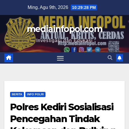
Skip
Ming. Agu 9th, 2026
10:29:29 PM
to
content
mediainfopol.com
Investigasi dan Edukasi
BERITA
INFO POLRI
Polres Kediri Sosialisasi
Pencegahan Tindak