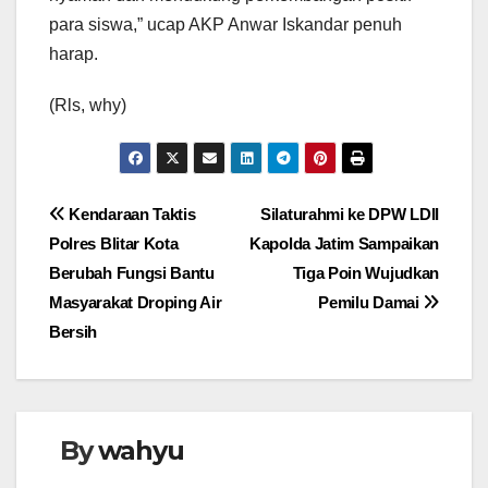
para siswa,” ucap AKP Anwar Iskandar penuh
harap.
(Rls, why)
Navigasi
Kendaraan Taktis
Silaturahmi ke DPW LDII
Polres Blitar Kota
Kapolda Jatim Sampaikan
pos
Berubah Fungsi Bantu
Tiga Poin Wujudkan
Masyarakat Droping Air
Pemilu Damai
Bersih
By
wahyu