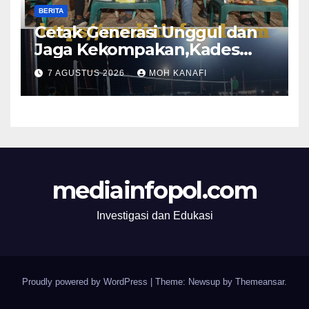
BERITA
Cetak Generasi Unggul dan
Jaga Kekompakan,Kades
Mayang Kawis Hadirkan
7 AGUSTUS 2026
MOH KANAFI
Semarak Olahraga Antar-RT
mediainfopol.com
Investigasi dan Edukasi
Proudly powered by WordPress
|
Theme: Newsup by
Themeansar
.