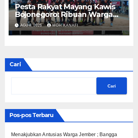
​Pesta Rakyat Mayang Kawis
Bojonegoro: Ribuan Warga
Tumplek Blek Saksikan Final
AGU 8, 2026
MOH KANAFI
Voli, Kades 3 Periode Dipuji
Setinggi Langit
Cari
Cari
Pos-pos Terbaru
Menakjubkan Antusias Warga Jember ; Bangga