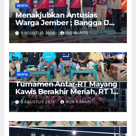
BERITA
Menakjubkan Antusias
Warga Jember ; Bangga IJMC
Sangat Luar Biasa
9 AGUSTUS 2026
SIS WANTO
BERITA
Turnamen Antar-RT Mayang
Kawis Berakhir Meriah, RT 11
dan RT 05 Jadi Sorotan
9 AGUSTUS 2026
MOH KANAFI