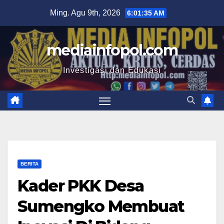
Skip
Ming. Agu 9th, 2026
6:01:36 AM
to
content
mediainfopol.com
Investigasi dan Edukasi
BERITA
Kader PKK Desa
Sumengko Membuat