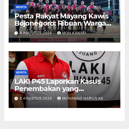
BERITA
​Pesta Rakyat Mayang Kawis
Bojonegoro: Ribuan Warga
Tumplek Blek Saksikan Final
8 AGUSTUS 2026
MOH KANAFI
Voli, Kades 3 Periode Dipuji
Setinggi Langit
BERITA
LAKI P45 Laporkan Kasus
Penembakan yang
Tewaskan Terduga Pencuri
8 AGUSTUS 2026
MUHAMAD HARUS AK
Durian oleh Oknum Pegawai
Lapas Lubuklinggau