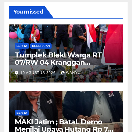
You missed
BERITA
KESEHATAN
Tumplek Blek! Warga RT
07/RW 04 Kranggan
Gumul/SLG(Simpang Lima
10 AGUSTUS 2026
WAHYU
Gumul) Gurah Kediri
Meriahkan HUT RI ke-81,
Jalan Santai Dibanjiri Ratusan
Hadiah
BERITA
MAKI Jatim ; BataL Demo
Menilai Upaya Hutang Rp 785