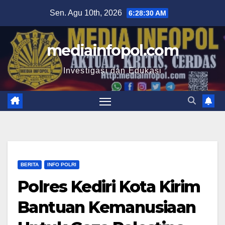
Skip
Sen. Agu 10th, 2026
6:28:31 AM
to
content
mediainfopol.com
Investigasi dan Edukasi
BERITA
INFO POLRI
Polres Kediri Kota Kirim
Bantuan Kemanusiaan