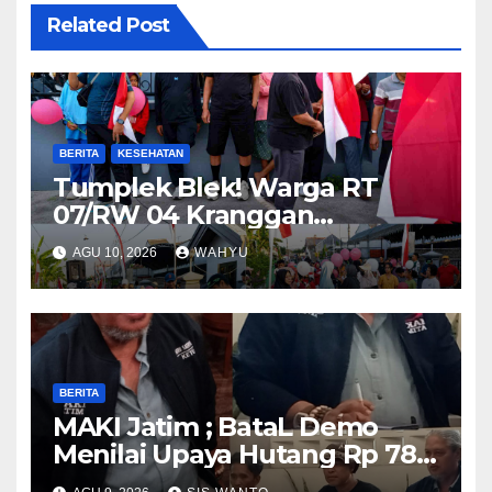
Related Post
BERITA
KESEHATAN
Tumplek Blek! Warga RT
07/RW 04 Kranggan
Gumul/SLG(Simpang Lima
AGU 10, 2026
WAHYU
Gumul) Gurah Kediri
Meriahkan HUT RI ke-81, Jalan
Santai Dibanjiri Ratusan
Hadiah
BERITA
MAKI Jatim ; BataL Demo
Menilai Upaya Hutang Rp 785
Milyar Percepatan