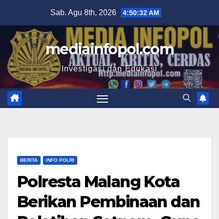
Skip
Sab. Agu 8th, 2026
4:50:33 AM
to
content
mediainfopol.com
Investigasi dan Edukasi
BERITA
INFO POLRI
Polresta Malang Kota
Berikan Pembinaan dan