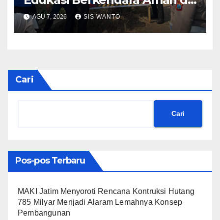
Titik Rawan Kecelakaan
AGU 7, 2026
SIS WANTO
Cari
Cari
Pos-pos Terbaru
MAKI Jatim Menyoroti Rencana Kontruksi Hutang
785 Milyar Menjadi Alaram Lemahnya Konsep
Pembangunan