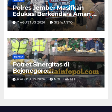
Polres Jember Masifkan
Edukasi Berkendara Aman di
Titik Rawan Kecelakaan
7 AGUSTUS 2026
SIS WANTO
BERITA
​Potret Sinergitas di
Bojonegoro:
Bhabinkamtibmas dan
6 AGUSTUS 2026
MOH KANAFI
Babinsa Hadir Lecehkan
Sekat, Amankan Pesta
Warga