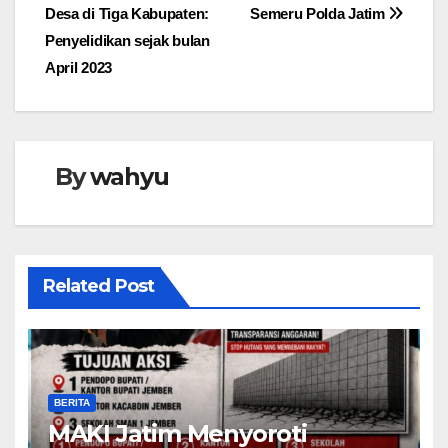
pos
Desa di Tiga Kabupaten:
Semeru Polda Jatim
Penyelidikan sejak bulan
April 2023
By
wahyu
Related Post
BERITA
MAKI Jatim Menyoroti