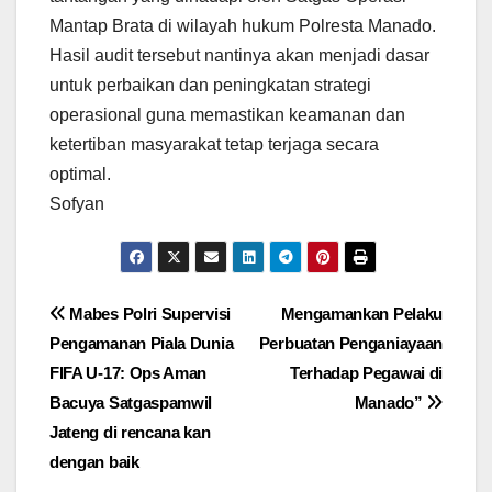
Mantap Brata di wilayah hukum Polresta Manado.
Hasil audit tersebut nantinya akan menjadi dasar
untuk perbaikan dan peningkatan strategi
operasional guna memastikan keamanan dan
ketertiban masyarakat tetap terjaga secara
optimal.
Sofyan
Navigasi
Mabes Polri Supervisi
Mengamankan Pelaku
Pengamanan Piala Dunia
Perbuatan Penganiayaan
pos
FIFA U-17: Ops Aman
Terhadap Pegawai di
Bacuya Satgaspamwil
Manado”
Jateng di rencana kan
dengan baik