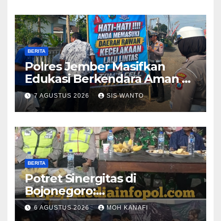
BERITA
Polres Jember Masifkan
Edukasi Berkendara Aman di
Titik Rawan Kecelakaan
7 AGUSTUS 2026
SIS WANTO
BERITA
​Potret Sinergitas di
Bojonegoro:
Bhabinkamtibmas dan
6 AGUSTUS 2026
MOH KANAFI
Babinsa Hadir Lecehkan