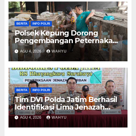
BERITA
INFO POLRI
Polsek Kepung Dorong
Pengembangan Peternakan
Kelinci untuk Ketahanan
AGU 4, 2026
WAHYU
Pangan
BERITA
INFO POLRI
Tim DVI Polda Jatim Berhasil
Identifikasi Lima Jenazah
Korban KM Mutiara Sentosa II
AGU 4, 2026
WAHYU