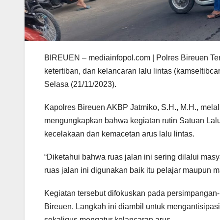
BIREUEN – mediainfopol.com | Polres Bireuen Te
ketertiban, dan kelancaran lalu lintas (kamselti
Selasa (21/11/2023).
Kapolres Bireuen AKBP Jatmiko, S.H., M.H., melalu
mengungkapkan bahwa kegiatan rutin Satuan Lalu L
kecelakaan dan kemacetan arus lalu lintas.
“Diketahui bahwa ruas jalan ini sering dilalui mas
ruas jalan ini digunakan baik itu pelajar maupun 
Kegiatan tersebut difokuskan pada persimpangan-
Bireuen. Langkah ini diambil untuk mengantisipas
sekaligus mengatur kelancaran arus.