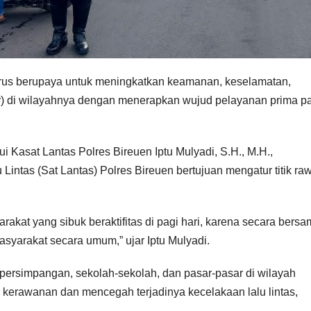
rus berupaya untuk meningkatkan keamanan, keselamatan,
bcar) di wilayahnya dengan menerapkan wujud pelayanan prima p
i Kasat Lantas Polres Bireuen Iptu Mulyadi, S.H., M.H.,
intas (Sat Lantas) Polres Bireuen bertujuan mengatur titik ra
yarakat yang sibuk beraktifitas di pagi hari, karena secara bers
masyarakat secara umum,” ujar Iptu Mulyadi.
persimpangan, sekolah-sekolah, dan pasar-pasar di wilayah
i kerawanan dan mencegah terjadinya kecelakaan lalu lintas,