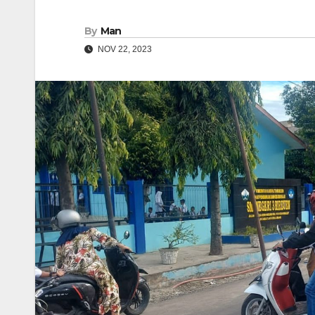
By
Man
NOV 22, 2023