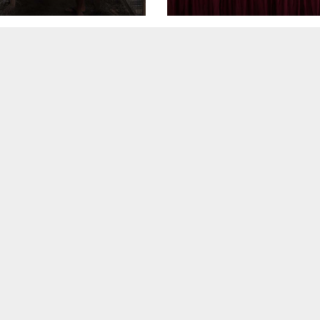
rnakan Kelinci
Korban KM Muti
uk Ketahanan
Sentosa II
gan