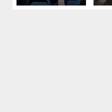
Raharjo ke UBISA
Pete
Perkuat Pusat Studi
unt
Kepolisian
Pan