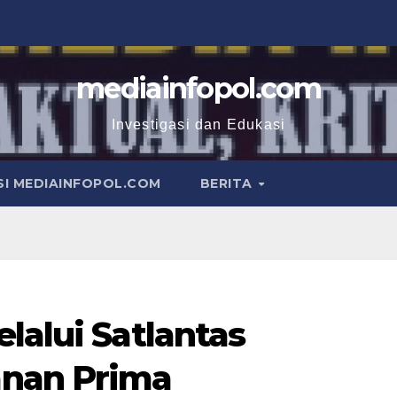
mediainfopol.com
Investigasi dan Edukasi
I MEDIAINFOPOL.COM
BERITA
lalui Satlantas
nan Prima