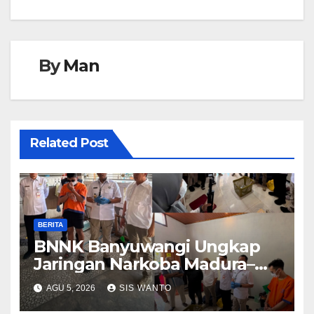
By
Man
Related Post
BERITA
BNNK Banyuwangi Ungkap
Jaringan Narkoba Madura–
Bali
AGU 5, 2026
SIS WANTO