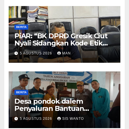
BERITA
PiAR: “BK DPRD Gresik Ciut
Nyali Sidangkan Kode Etik
Ketua DPRD”
5 AGUSTUS 2026
MAN
BERITA
Desa pondok dalem
Penyaluran Bantuan
Langsung Tunai (BLT) Di
5 AGUSTUS 2026
SIS WANTO
Desa Pondokdalem