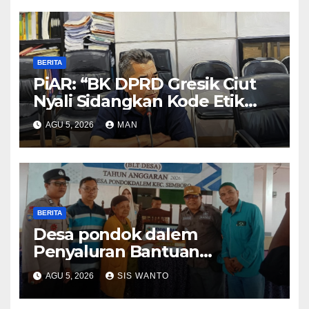
BERITA
PiAR: “BK DPRD Gresik Ciut
Nyali Sidangkan Kode Etik
Ketua DPRD”
AGU 5, 2026
MAN
BERITA
Desa pondok dalem
Penyaluran Bantuan
Langsung Tunai (BLT) Di Desa
AGU 5, 2026
SIS WANTO
Pondokdalem Kecamatan
Semboro: sangat