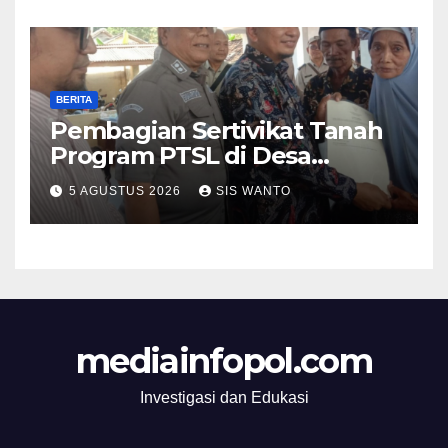
Kecamatan Semboro: sangat
Meringankan Beban Warga
BERITA
Pembagian Sertivikat Tanah
Program PTSL di Desa
Pondokdalem, Kecamatan
5 AGUSTUS 2026
SIS WANTO
Semboro.
mediainfopol.com
Investigasi dan Edukasi