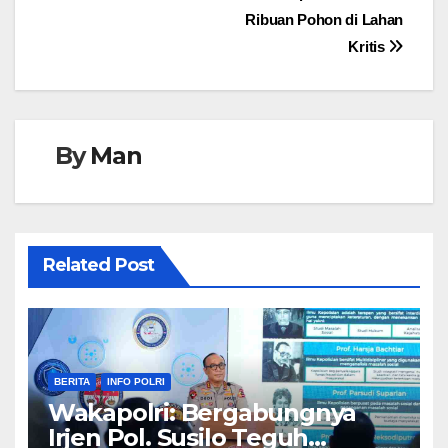
Ribuan Pohon di Lahan
Kritis
By
Man
Related Post
BERITA
INFO POLRI
Wakapolri: Bergabungnya
Irjen Pol. Susilo Teguh