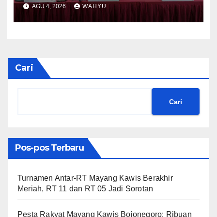
Korban KM Mutiara Sentosa II
AGU 4, 2026
WAHYU
Cari
Cari
Pos-pos Terbaru
Turnamen Antar-RT Mayang Kawis Berakhir
Meriah, RT 11 dan RT 05 Jadi Sorotan
​Pesta Rakyat Mayang Kawis Bojonegoro: Ribuan