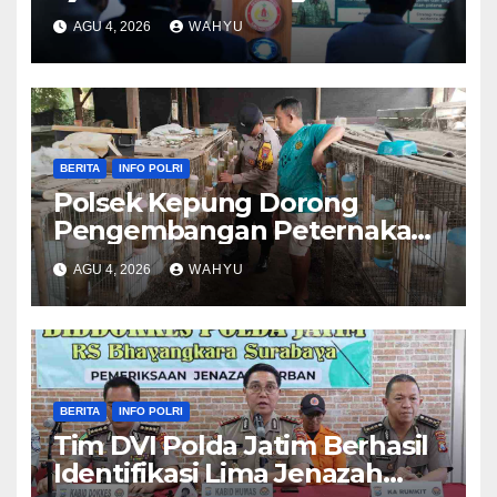
Raharjo ke UBISA Perkuat
AGU 4, 2026
WAHYU
Pusat Studi Kepolisian
BERITA
INFO POLRI
Polsek Kepung Dorong
Pengembangan Peternakan
Kelinci untuk Ketahanan
AGU 4, 2026
WAHYU
Pangan
BERITA
INFO POLRI
Tim DVI Polda Jatim Berhasil
Identifikasi Lima Jenazah