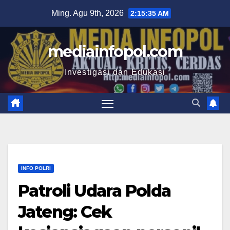
Skip
Ming. Agu 9th, 2026
2:15:36 AM
to
content
mediainfopol.com
Investigasi dan Edukasi
INFO POLRI
Patroli Udara Polda
Jateng: Cek