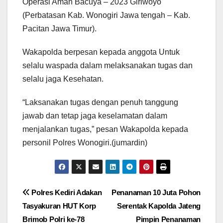
Operasi Aman Bacuya – 2023 Giriwoyo
(Perbatasan Kab. Wonogiri Jawa tengah – Kab.
Pacitan Jawa Timur).
Wakapolda berpesan kepada anggota Untuk
selalu waspada dalam melaksanakan tugas dan
selalu jaga Kesehatan.
“Laksanakan tugas dengan penuh tanggung
jawab dan tetap jaga keselamatan dalam
menjalankan tugas,” pesan Wakapolda kepada
personil Polres Wonogiri.(jumardin)
Navigasi
Polres Kediri Adakan
Penanaman 10 Juta Pohon
Tasyakuran HUT Korp
Serentak Kapolda Jateng
pos
Brimob Polri ke-78
Pimpin Penanaman