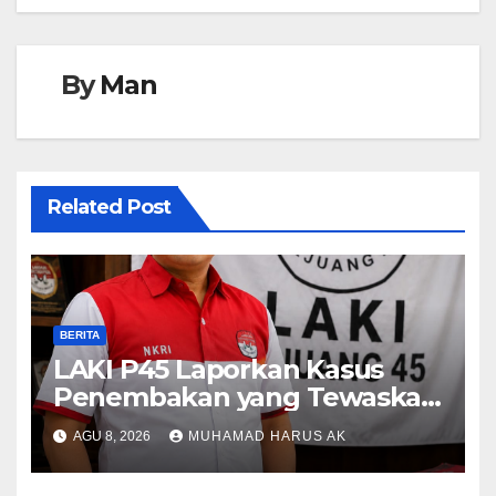
By
Man
Related Post
BERITA
LAKI P45 Laporkan Kasus
Penembakan yang Tewaskan
Terduga Pencuri Durian oleh
AGU 8, 2026
MUHAMAD HARUS AK
Oknum Pegawai Lapas
Lubuklinggau