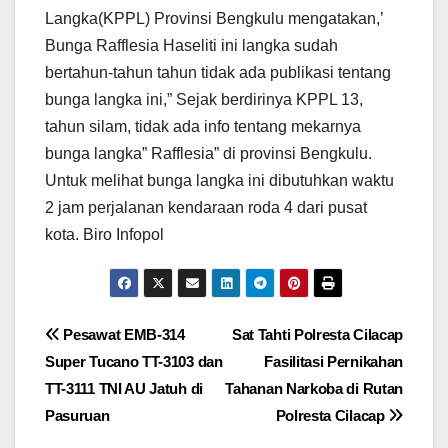
Langka(KPPL) Provinsi Bengkulu mengatakan,’
Bunga Rafflesia Haseliti ini langka sudah
bertahun-tahun tahun tidak ada publikasi tentang
bunga langka ini,” Sejak berdirinya KPPL 13,
tahun silam, tidak ada info tentang mekarnya
bunga langka” Rafflesia” di provinsi Bengkulu.
Untuk melihat bunga langka ini dibutuhkan waktu
2 jam perjalanan kendaraan roda 4 dari pusat
kota. Biro Infopol
Navigasi
Pesawat EMB-314
Sat Tahti Polresta Cilacap
Super Tucano TT-3103 dan
Fasilitasi Pernikahan
pos
TT-3111 TNI AU Jatuh di
Tahanan Narkoba di Rutan
Pasuruan
Polresta Cilacap