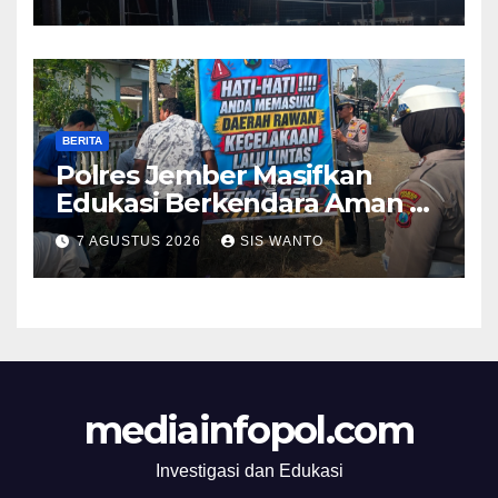
Semarak Olahraga Antar-RT
BERITA
Polres Jember Masifkan
Edukasi Berkendara Aman di
Titik Rawan Kecelakaan
7 AGUSTUS 2026
SIS WANTO
mediainfopol.com
Investigasi dan Edukasi