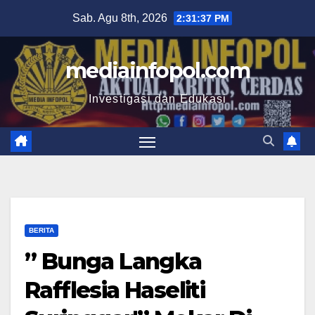
Skip
Sab. Agu 8th, 2026
2:31:38 PM
to
content
mediainfopol.com
Investigasi dan Edukasi
BERITA
” Bunga Langka
Rafflesia Haseliti