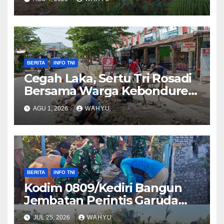
Gotong Royong Bersihkan
Irigasi
BERITA
INFO TNI
Cegah Laka, Sertu Tri Rosadi
Bersama Warga Kebonduren
Gotong Royong Perbaiki
AGU 1, 2026
WAHYU
Jalan
BERITA
INFO TNI
Kodim 0809/Kediri Bangun
Jembatan Perintis Garuda
Merah Putih, Wujud Nyata
JUL 25, 2026
WAHYU