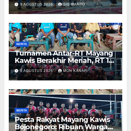
Sangat Luar Biasa
9 AGUSTUS 2026
SIS WANTO
BERITA
Turnamen Antar-RT Mayang
Kawis Berakhir Meriah, RT 11
dan RT 05 Jadi Sorotan
9 AGUSTUS 2026
MOH KANAFI
BERITA
​Pesta Rakyat Mayang Kawis
Bojonegoro: Ribuan Warga