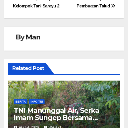
Kelompok Tani Sarayu 2
Pembuatan Talud
By
Man
Related Post
BERITA
INFO TNI
TNI Manunggal Air, Serka
Imam Sungep Bersama
Warga Kedung Banteng
AGU 4, 2026
WAHYU