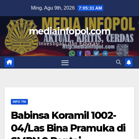
Skip
Ming. Agu 9th, 2026
7:05:32 AM
to
content
mediainfopol.com
Investigasi dan Edukasi
INFO TNI
Babinsa Koramil 1002-
04/Las Bina Pramuka di