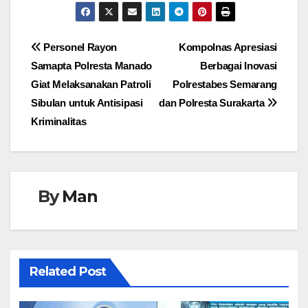
Navigasi
Personel Rayon
Kompolnas Apresiasi
Samapta Polresta Manado
Berbagai Inovasi
pos
Giat Melaksanakan Patroli
Polrestabes Semarang
Sibulan untuk Antisipasi
dan Polresta Surakarta
Kriminalitas
By
Man
Related Post