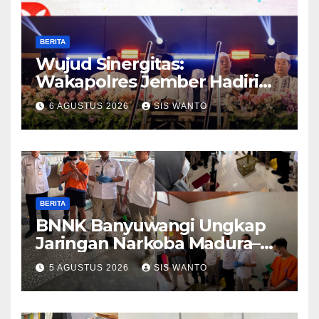
BERITA
Wujud Sinergitas:
Wakapolres Jember Hadiri
Sholawat & Doa Sambut HUT
6 AGUSTUS 2026
SIS WANTO
RI ke-81
BERITA
BNNK Banyuwangi Ungkap
Jaringan Narkoba Madura–
Bali
5 AGUSTUS 2026
SIS WANTO