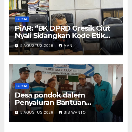
BERITA
PiAR: “BK DPRD Gresik Ciut
Nyali Sidangkan Kode Etik
Ketua DPRD”
5 AGUSTUS 2026
MAN
BERITA
Desa pondok dalem
Penyaluran Bantuan
Langsung Tunai (BLT) Di
5 AGUSTUS 2026
SIS WANTO
Desa Pondokdalem
Kecamatan Semboro: sangat
Meringankan Beban Warga