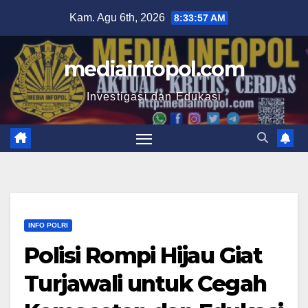
Skip
Kam. Agu 6th, 2026
8:33:58 AM
to
content
mediainfopol.com
Investigasi dan Edukasi
INFO POLRI
Polisi Rompi Hijau Giat
Turjawali untuk Cegah