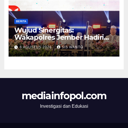
Glantangan
BERITA
Wujud Sinergitas:
Wakapolres Jember Hadiri
Sholawat & Doa Sambut HUT
6 AGUSTUS 2026
SIS WANTO
RI ke-81
mediainfopol.com
Investigasi dan Edukasi