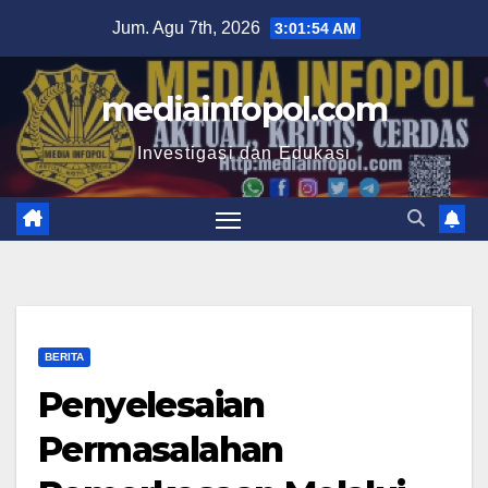
Skip
Jum. Agu 7th, 2026
3:01:55 AM
to
content
mediainfopol.com
Investigasi dan Edukasi
BERITA
Penyelesaian
Permasalahan