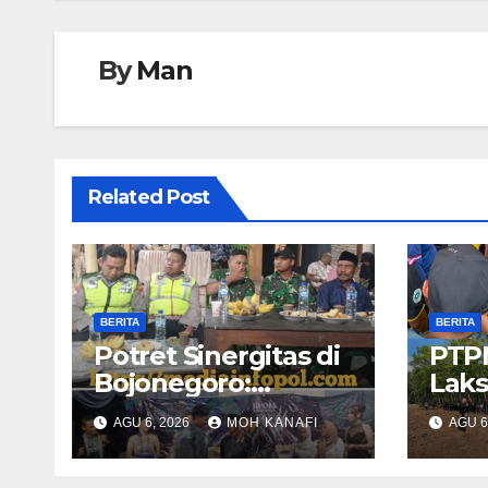
By
Man
Related Post
BERITA
BERITA
​Potret Sinergitas di
PTPN
Bojonegoro:
Lak
Bhabinkamtibmas
Pene
AGU 6, 2026
MOH KANAFI
AGU 6
dan Babinsa Hadir
Pen
Lecehkan Sekat,
Peru