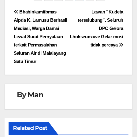
Navigasi
Bhabinkamtibmas
Lawan “Kudeta
Aipda K. Lamusu Berhasil
terselubung”, Seluruh
pos
Mediasi, Warga Damai
DPC Gelora
Lewat Surat Pernyataan
Lhokseumawe Gelar mosi
terkait Permasalahan
tidak percaya
Saluran Air di Malalayang
Satu Timur
By
Man
Related Post