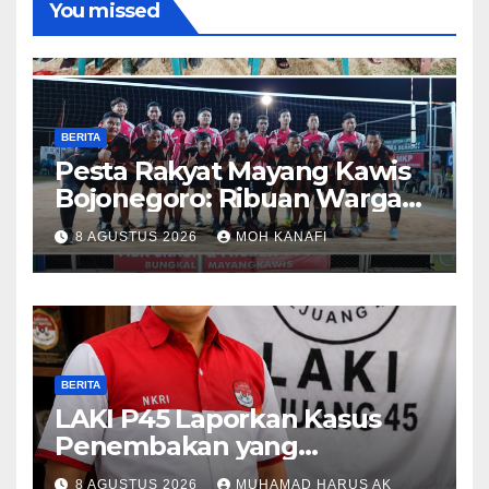
You missed
BERITA
​Pesta Rakyat Mayang Kawis
Bojonegoro: Ribuan Warga
Tumplek Blek Saksikan Final
8 AGUSTUS 2026
MOH KANAFI
Voli, Kades 3 Periode Dipuji
Setinggi Langit
BERITA
LAKI P45 Laporkan Kasus
Penembakan yang
Tewaskan Terduga Pencuri
8 AGUSTUS 2026
MUHAMAD HARUS AK