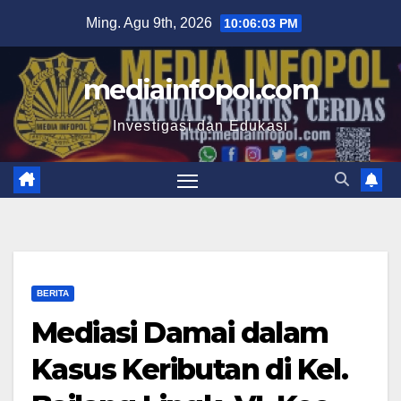
Skip
Ming. Agu 9th, 2026
10:06:04 PM
to
content
mediainfopol.com
Investigasi dan Edukasi
BERITA
Mediasi Damai dalam
Kasus Keributan di Kel.