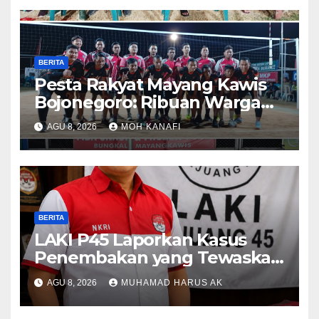
BERITA
​Pesta Rakyat Mayang Kawis
Bojonegoro: Ribuan Warga
Tumplek Blek Saksikan Final
AGU 8, 2026
MOH KANAFI
Voli, Kades 3 Periode Dipuji
Setinggi Langit
BERITA
LAKI P45 Laporkan Kasus
Penembakan yang Tewaskan
Terduga Pencuri Durian oleh
AGU 8, 2026
MUHAMAD HARUS AK
Oknum Pegawai Lapas
Lubuklinggau