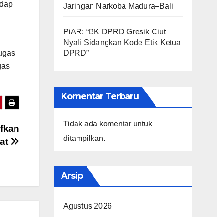
adap
Jaringan Narkoba Madura–Bali
n
PiAR: “BK DPRD Gresik Ciut
Nyali Sidangkan Kode Etik Ketua
DPRD”
tugas
gas
Komentar Terbaru
Tidak ada komentar untuk
ifkan
ditampilkan.
pat
Arsip
Agustus 2026