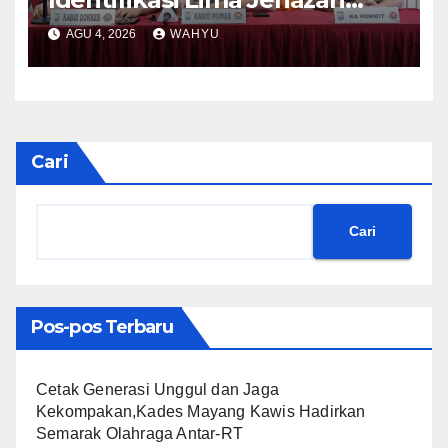
Korban KM Mutiara Sentosa II
AGU 4, 2026
WAHYU
Cari
Cari
Pos-pos Terbaru
Cetak Generasi Unggul dan Jaga
Kekompakan,Kades Mayang Kawis Hadirkan
Semarak Olahraga Antar-RT