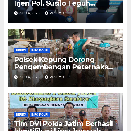
Irjen Pol. Susilo Teguh
Raharjo ke UBISA Perkuat
AGU 4, 2026
WAHYU
Pusat Studi Kepolisian
BERITA
INFO POLRI
Polsek Kepung Dorong
Pengembangan Peternakan
Kelinci untuk Ketahanan
AGU 4, 2026
WAHYU
Pangan
BERITA
INFO POLRI
Tim DVI Polda Jatim Berhasil
Identifikasi Lima Jenazah