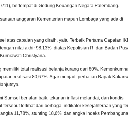
7/11), bertempat di Gedung Keuangan Negara Palembang.
laksanaan anggaran Kementerian mapun Lembaga yang ada di
atas capaian yang diraih, yaitu Terbaik Pertama Capaian IK
dengan nilai akhir 98,13%, diatas Kepolisian RI dan Badan Pus
 Kurniawati Christyana.
ang memiliki total realisasi belanja kurang dari 80%. Kemenkum
apaian realisasi 80,67%. Agar menjadi perhatian Bapak Kakanw
anjutnya.
 Sumsel berjalan baik, tekanan inflasi melandai, dan kondisi
tersebut terlihat dari berbagai indikator kesejahteraan yang te
i angka 11,78%, stunting 18,6%, dan angka Indeks Pembangun