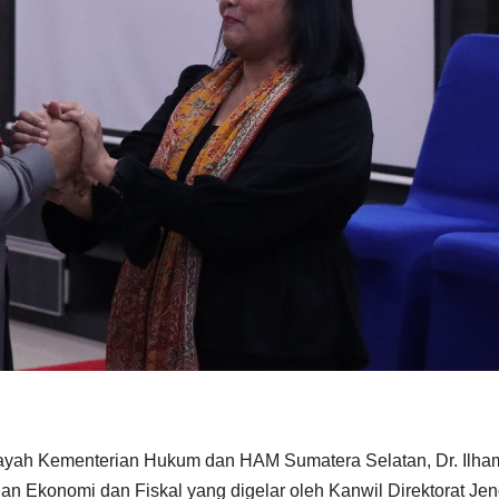
layah Kementerian Hukum dan HAM Sumatera Selatan, Dr. Ilha
n Ekonomi dan Fiskal yang digelar oleh Kanwil Direktorat Jen