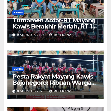
BERITA
Turnamen Antar-RT Mayang
Kawis Berakhir Meriah, RT 11
dan RT 05 Jadi Sorotan
9 AGUSTUS 2026
MOH KANAFI
BERITA
​Pesta Rakyat Mayang Kawis
Bojonegoro: Ribuan Warga
Tumplek Blek Saksikan Final
8 AGUSTUS 2026
MOH KANAFI
Voli, Kades 3 Periode Dipuji
Setinggi Langit