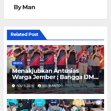
By
Man
Related Post
BERITA
Menakjubkan Antusias
Warga Jember ; Bangga IJMC
Sangat Luar Biasa
AGU 9, 2026
SIS WANTO