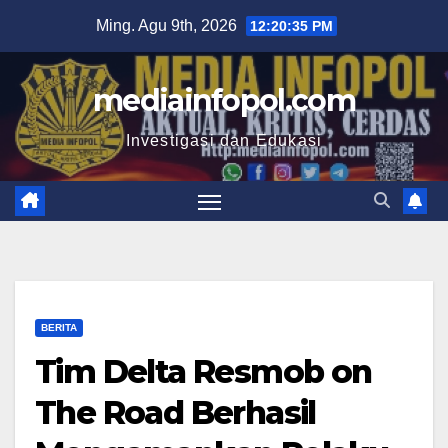
Skip
Ming. Agu 9th, 2026
12:20:36 PM
to
content
mediainfopol.com
Investigasi dan Edukasi
BERITA
Tim Delta Resmob on
The Road Berhasil