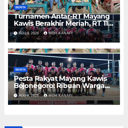
BERITA
Turnamen Antar-RT Mayang
Kawis Berakhir Meriah, RT 11
dan RT 05 Jadi Sorotan
AGU 9, 2026
MOH KANAFI
BERITA
​Pesta Rakyat Mayang Kawis
Bojonegoro: Ribuan Warga
Tumplek Blek Saksikan Final
AGU 8, 2026
MOH KANAFI
Voli, Kades 3 Periode Dipuji
Setinggi Langit