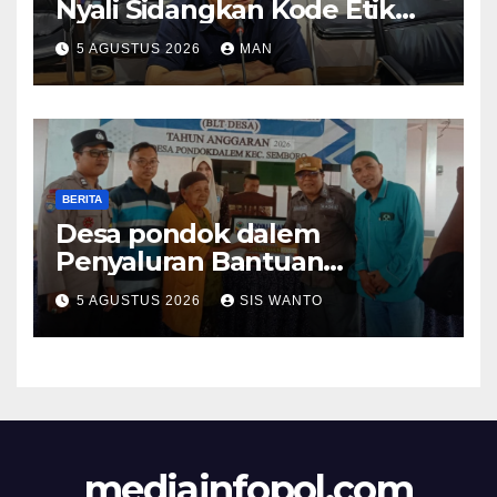
Nyali Sidangkan Kode Etik
Ketua DPRD”
5 AGUSTUS 2026
MAN
BERITA
Desa pondok dalem
Penyaluran Bantuan
Langsung Tunai (BLT) Di
5 AGUSTUS 2026
SIS WANTO
Desa Pondokdalem
Kecamatan Semboro: sangat
Meringankan Beban Warga
mediainfopol.com