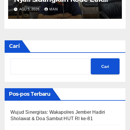
Ketua DPRD”
AGU 5, 2026
MAN
Cari
Cari
Pos-pos Terbaru
Wujud Sinergitas: Wakapolres Jember Hadiri
Sholawat & Doa Sambut HUT RI ke-81