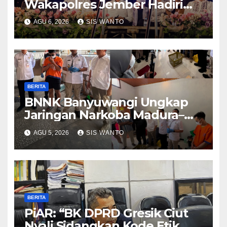
Wakapolres Jember Hadiri
Sholawat & Doa Sambut HUT
AGU 6, 2026
SIS WANTO
RI ke-81
BERITA
BNNK Banyuwangi Ungkap
Jaringan Narkoba Madura–
Bali
AGU 5, 2026
SIS WANTO
BERITA
PiAR: “BK DPRD Gresik Ciut
Nyali Sidangkan Kode Etik