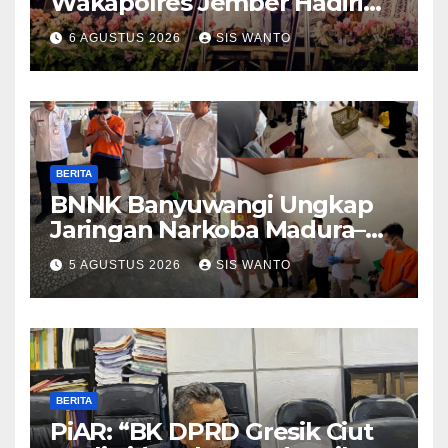
Wakapolres Jember Hadiri
Sholawat & Doa Sambut HUT
6 AGUSTUS 2026
SIS WANTO
RI ke-81
BERITA
BNNK Banyuwangi Ungkap
Jaringan Narkoba Madura–
Bali
5 AGUSTUS 2026
SIS WANTO
BERITA
PiAR: “BK DPRD Gresik Ciut