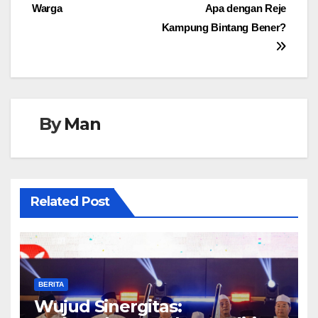
pos
Warga
Apa dengan Reje
Kampung Bintang Bener?
By
Man
Related Post
BERITA
Wujud Sinergitas: