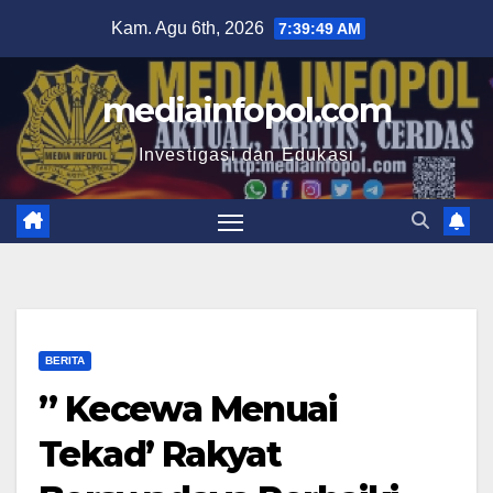
Skip
Kam. Agu 6th, 2026
7:39:50 AM
to
content
mediainfopol.com
Investigasi dan Edukasi
BERITA
” Kecewa Menuai
Tekad’ Rakyat