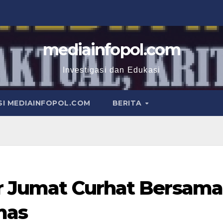
mediainfopol.com
Investigasi dan Edukasi
I MEDIAINFOPOL.COM
BERITA
lar Jumat Curhat Bersama
mas