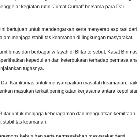
enggelar kegiatan rutin “Jumat Curhat” bersama para Dai
 ini bertujuan untuk mendengarkan serta menyerap aspirasi dari
lam menjaga stabilitas keamanan di lingkungan masyarakat.
mtibmas dari berbagai wilayah di Blitar tersebut, Kasat Binma
emperlihatkan kepedulian dan keterbukaan terhadap permasalah
njalankan tugasnya.
ra Dai Kamtibmas untuk menyampaikan masalah keamanan, bai
berikan masukan terkait peningkatan kerjasama antara kepolisi
s Blitar untuk menjaga keberagaman dan menguatkan kemitraan
 stabilitas keamanan.
erespons kebutuhan serta permasalahan masyarakat demi